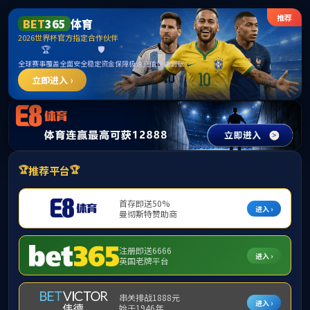
beats365(亚洲版)-唯一官方网站
网站首页
公司概况
新闻通告
党的建设
新闻通告
新闻动态
通知通告
公司“工
新闻动态